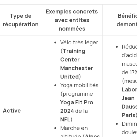
Exemples concrets
Type de
Bénéfi
avec entités
récupération
démont
nommées
Vélo très léger
Réduc
(
Training
d’aci
Center
muscu
Manchester
de 17
United
)
(mes
Yoga mobilités
Labor
(programme
Jean
Yoga Fit Pro
Dauss
Active
2024
de la
Paris
NFL
)
Dimin
Marche en
doule
altitude (
Alpes