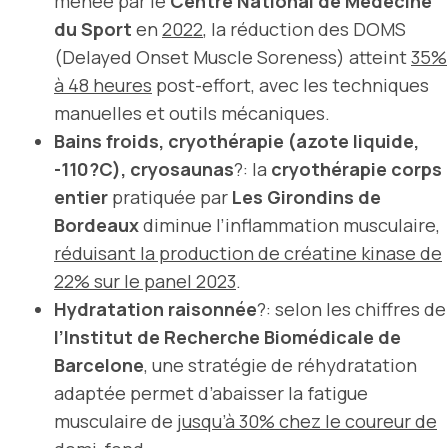
menée par le
Centre National de Médecine
du Sport
en
2022
, la réduction des DOMS
(Delayed Onset Muscle Soreness) atteint
35%
à 48 heures
post-effort, avec les techniques
manuelles et outils mécaniques.
Bains froids, cryothérapie (azote liquide,
-110?C), cryosaunas
?: la
cryothérapie corps
entier
pratiquée par
Les Girondins de
Bordeaux
diminue l’inflammation musculaire,
réduisant la production de créatine kinase de
22% sur le panel 2023
.
Hydratation raisonnée
?: selon les chiffres de
l’Institut de Recherche Biomédicale de
Barcelone
, une stratégie de réhydratation
adaptée permet d’abaisser la fatigue
musculaire de
jusqu’à 30% chez le coureur de