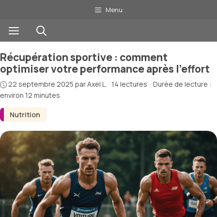
Aller
Menu
au
Menu
contenu
Récupération sportive : comment
optimiser votre performance après l’effort
22 septembre 2025
par
Axel L.
·
14 lectures
·
Durée de lecture :
environ 12 minutes
Nutrition