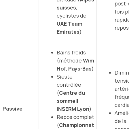
post-
suisses
,
fois p
cyclistes de
rapid
UAE Team
repos 
Emirates
)
Bains froids
(méthode
Wim
Hof, Pays-Bas
)
Dimin
Sieste
tensi
contrôlée
artéri
(
Centre du
fréqu
sommeil
cardi
Passive
INSERM Lyon
)
Améli
Repos complet
de la
(
Championnat