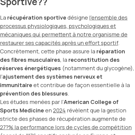
Sportive??
La
récupération sportive
désigne
l’ensemble des
processus physiologiques, psychologiques et
mécaniques qui permettent à notre organisme de
restaurer ses capacités après un effort sportif
.
Concrètement, cette phase assure la
réparation
des fibres musculaires
, la
reconstitution des
réserves énergétiques
(notamment du glycogène),
l’
ajustement des systèmes nerveux et
immunitaire
et contribue de façon essentielle à la
prévention des blessures
.
Les études menées par l‘
American College of
Sports Medicine
en
2024
révèlent que la gestion
stricte des phases de récupération augmente de
27?% la performance lors de cycles de compétition