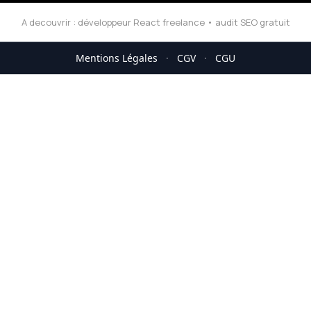
A decouvrir :
développeur React freelance
•
audit SEO gratuit
Mentions Légales
·
CGV
·
CGU