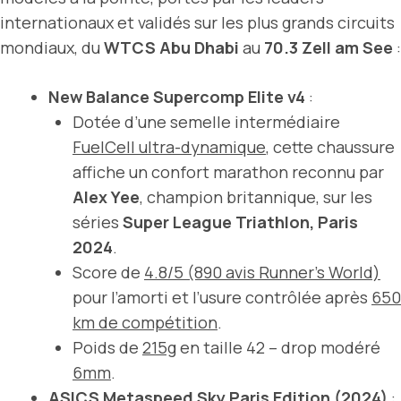
internationaux et validés sur les plus grands circuits
mondiaux, du
WTCS Abu Dhabi
au
70.3 Zell am See
:
New Balance Supercomp Elite v4
:
Dotée d’une semelle intermédiaire
FuelCell ultra-dynamique
, cette chaussure
affiche un confort marathon reconnu par
Alex Yee
, champion britannique, sur les
séries
Super League Triathlon, Paris
2024
.
Score de
4.8/5 (890 avis Runner’s World)
pour l’amorti et l’usure contrôlée après
650
km de compétition
.
Poids de
215g
en taille 42 – drop modéré
6mm
.
ASICS Metaspeed Sky Paris Edition (2024)
: