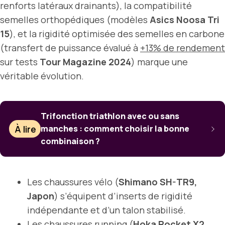
renforts latéraux drainants), la compatibilité
semelles orthopédiques (modèles
Asics Noosa Tri
15
), et la rigidité optimisée des semelles en carbone
(transfert de puissance évalué à
+13% de rendement
sur tests
Tour Magazine 2024
) marque une
véritable évolution.
Trifonction triathlon avec ou sans
À lire
manches : comment choisir la bonne
combinaison ?
Les chaussures vélo (
Shimano SH-TR9,
Japon
) s’équipent d’inserts de rigidité
indépendante et d’un talon stabilisé.
Les chaussures running (
Hoka Rocket X2,