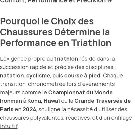
Confort, Performance et Précision
#
Pourquoi le Choix des
Chaussures Détermine la
Performance en Triathlon
L’exigence propre au
triathlon
réside dans la
succession rapide et précise des disciplines :
natation
,
cyclisme
, puis
course à pied
. Chaque
transition, chronométrée lors d’évènements
majeurs comme le
Championnat du Monde
Ironman
à
Kona, Hawaï
ou la
Grande Traversée de
Paris
en
2024
, souligne la nécessité d’utiliser des
chaussures polyvalentes, réactives, et d’un enfilage
intuitif
.