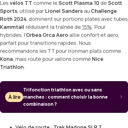
Les
vélos TT
comme le
Scott Plasma 10
de
Scott
Sports
, utilisé par
Lionel Sanders
au
Challenge
Roth 2024
, dominent sur portions plates avec tubes
Kammtail
réduisant la traînée de
15%
. Pour
hybrides, l’
Orbea Orca Aero
allie confort et aero,
parfait pour transitions rapides. Nous
recommandons les TT pour Ironman plats comme
Kona
, mais route pour vallons comme
Nice
Triathlon
.
Trifonction triathlon avec ou sans
À lire
manches : comment choisir la bonne
combinaison ?
Vélo de route
:
Trek Madone SLR 7