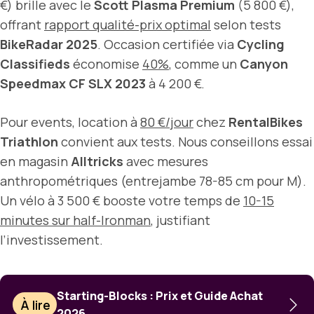
€) brille avec le
Scott Plasma Premium
(5 800 €),
offrant
rapport qualité-prix optimal
selon tests
BikeRadar 2025
. Occasion certifiée via
Cycling
Classifieds
économise
40%
, comme un
Canyon
Speedmax CF SLX 2023
à 4 200 €.
Pour events, location à
80 €/jour
chez
RentalBikes
Triathlon
convient aux tests. Nous conseillons essai
en magasin
Alltricks
avec mesures
anthropométriques (entrejambe 78-85 cm pour M).
Un vélo à 3 500 € booste votre temps de
10-15
minutes sur half-Ironman
, justifiant
l’investissement.
Starting-Blocks : Prix et Guide Achat
À lire
2026