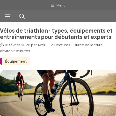
Aller
Menu
au
Menu
contenu
Vélos de triathlon : types, équipements et
entraînements pour débutants et experts
16 février 2026
par
Axel L.
·
20 lectures
·
Durée de lecture :
environ 5 minutes
Équipement