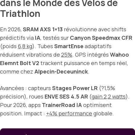
dans le Monde des Vélos de
Triathlon
En 2026,
SRAM AXS 1×13
révolutionne avec shifts
prédictifs via
IA
, testés sur
Canyon Speedmax CFR
(poids
6,8 kg
). Tubes
SmartEnse
adaptatifs
réduisent vibrations de
25%
. GPS intégrés
Wahoo
Elemnt Bolt V2
trackent puissance en temps réel,
comme chez
Alpecin-Deceuninck
.
Avancées : capteurs
Stages Power LR
(?1,5%
précision), roues
ENVE SES 4.5 AR
(
gain 2,2 watts
).
Pour 2026, apps
TrainerRoad IA
optimisent
position. Impact :
+4% performance
globale.