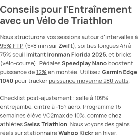
Conseils pour l’Entraînement
avec un Vélo de Triathlon
Nous structurons vos sessions autour d’intervalles à
95% FTP
(5×8 min sur
Zwift
), sorties longues 4h à
75% seuil
imitant
Ironman Florida 2025
, et bricks
(vélo-course). Pédales
Speedplay Nano
boostent
puissance de
12%
en montée. Utilisez
Garmin Edge
1040
pour tracker
puissance moyenne 280 watts
.
Checklist post-ajustement : selle à 109%
entrejambe, cintre à -15? aero. Programme 16
semaines élève
VO2max de 10%
, comme chez
athlètes
Swiss Triathlon
. Nous voyons des gains
réels sur stationnaire
Wahoo Kickr
en hiver.