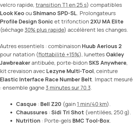
velcro rapide,
transition T1 en 25 s
) compatibles
Look Keo
ou
Shimano SPD-SL
. Prolongateurs
Profile Design Sonic
et trifonction
2XU MA Elite
(séchage
30% plus rapide
) accélèrent les changes.
Autres essentiels : combinaison
Huub Aerious 2
pour natation (
flottabilité +15%
), lunettes
Oakley
Jawbreaker
antibuée, porte-bidon
SKS Anywhere
,
kit crevaison avec
Lezyne Multi-Tool
, ceinture
Elastic Interface Race Number Belt
. Impact mesuré
: ensemble gagne
3 minutes sur 70.3
.
Casque
:
Bell Z20
(gain
1 min/40 km
).
Chaussures
:
Sidi Tri Shot
(ventilées, 250 g).
Nutrition
: Porte-gels
BMC Tool-Box
.