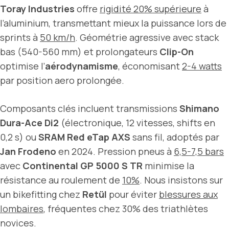
Toray Industries
offre
rigidité 20% supérieure
à
l’aluminium, transmettant mieux la puissance lors de
sprints à
50 km/h
. Géométrie agressive avec stack
bas (540-560 mm) et prolongateurs
Clip-On
optimise l’
aérodynamisme
, économisant
2-4 watts
par position aero prolongée.
Composants clés incluent transmissions
Shimano
Dura-Ace Di2
(électronique, 12 vitesses, shifts en
0,2 s) ou
SRAM Red eTap AXS
sans fil, adoptés par
Jan Frodeno
en 2024. Pression pneus à
6,5-7,5 bars
avec
Continental GP 5000 S TR
minimise la
résistance au roulement de
10%
. Nous insistons sur
un bikefitting chez
Retül
pour éviter
blessures aux
lombaires
, fréquentes chez 30% des triathlètes
novices.