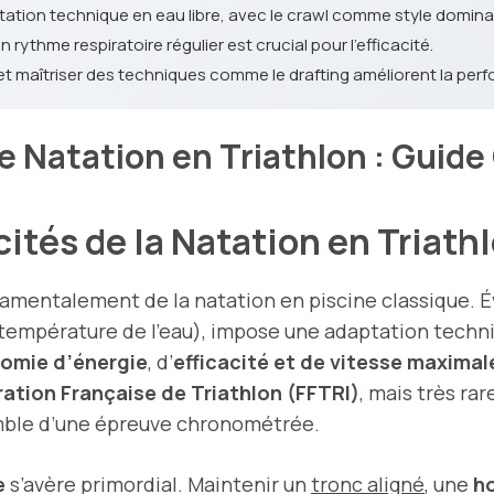
tation technique en eau libre, avec le crawl comme style domina
ythme respiratoire régulier est crucial pour l'efficacité.
et maîtriser des techniques comme le drafting améliorent la per
e Natation en Triathlon : Guid
ités de la Natation en Triath
amentalement de la natation en piscine classique. Év
, température de l’eau), impose une adaptation tech
omie d’énergie
, d’
efficacité et de vitesse maximal
ation Française de Triathlon (FFTRI)
, mais très ra
mble d’une épreuve chronométrée.
e
s’avère primordial. Maintenir un
tronc aligné
, une
ho