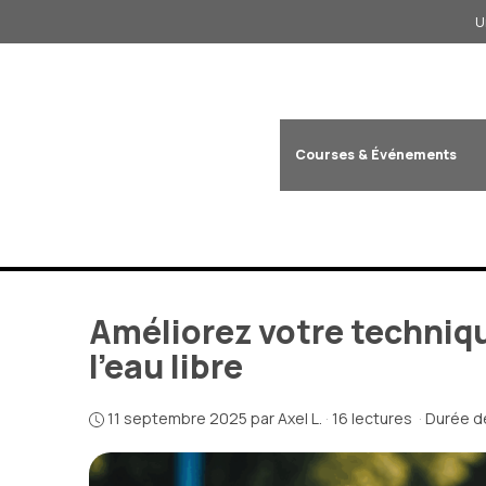
Aller
U
au
contenu
Courses & Événements
Améliorez votre techniqu
l’eau libre
11 septembre 2025
par
Axel L.
·
16 lectures
·
Durée de