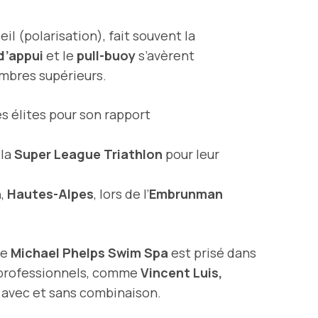
il (polarisation), fait souvent la
d’appui
et le
pull-buoy
s’avèrent
embres supérieurs.
es élites pour son rapport
 la
Super League Triathlon
pour leur
n
,
Hautes-Alpes
, lors de l’
Embrunman
le
Michael Phelps Swim Spa
est prisé dans
s professionnels, comme
Vincent Luis,
s avec et sans combinaison.