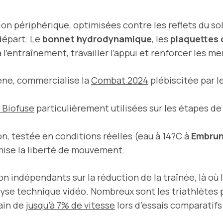
ion périphérique, optimisées contre les reflets du sole
départ. Le
bonnet hydrodynamique
, les
plaquettes 
l’entraînement, travailler l’appui et renforcer les m
ène, commercialise la
Combat 2024
plébiscitée par l
 Biofuse
particulièrement utilisées sur les étapes de
on, testée en conditions réelles (eau à 14?C à
Embru
imise la liberté de mouvement.
n indépendants sur la réduction de la traînée, là où 
lyse technique vidéo. Nombreux sont les triathlète
gain de
jusqu’à 7% de vitesse
lors d’essais comparatif