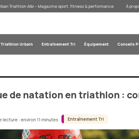
rban Triathlon Albi – Magazine sport, fitness & performance
À prop
Triathlon Urbain
Entraînement Tri
Équipement
Conseils 
e de natation en triathlon : co
Entraînement Tri
 lecture : environ 11 minutes