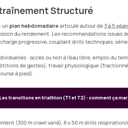
ntraînement Structuré
: un
plan hebdomadaire
articulé autour de
3 à 5 séa
gression du rendement. Les recommandations issues 
charge progressive, couplant drills techniques, séri
iduelles : accès ou non à l’eau libre, emploi du temps 
étitions de gestes), travail physiologique (fractionné
ourse à pied).
Les transitions en triathlon (T1 et T2) : comment ça ma
ment (300 m crawl varié), 8 x 50 m drills respiration/