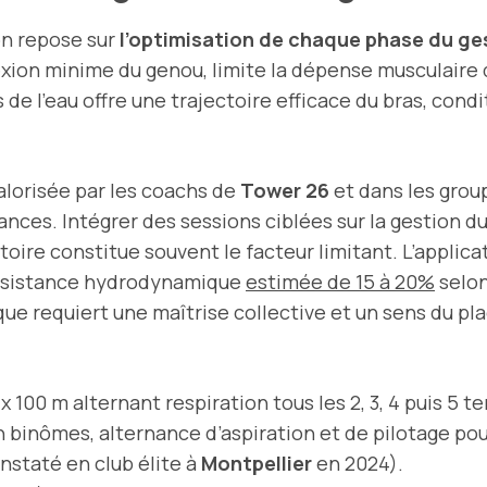
on repose sur
l’optimisation de chaque phase du ges
flexion minime du genou, limite la dépense musculaire
 de l’eau offre une trajectoire efficace du bras, condi
valorisée par les coachs de
Tower 26
et dans les grou
tances. Intégrer des sessions ciblées sur la gestion d
ratoire constitue souvent le facteur limitant. L’applic
 résistance hydrodynamique
estimée de 15 à 20%
selon
que requiert une maîtrise collective et un sens du pl
 x 100 m alternant respiration tous les 2, 3, 4 puis 5
 binômes, alternance d’aspiration et de pilotage po
nstaté en club élite à
Montpellier
en 2024).