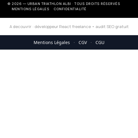
© 2026 — URBAN TRIATHLON ALBI · TOUS DROITS RÉSERVÉS
MENTIONS LÉGALES
CONFIDENTIALITÉ
A decouvrir :
développeur React freelance
•
audit SEO gratuit
Mentions Légales
·
CGV
·
CGU