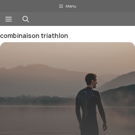
Aller
Menu
au
Menu
contenu
combinaison triathlon