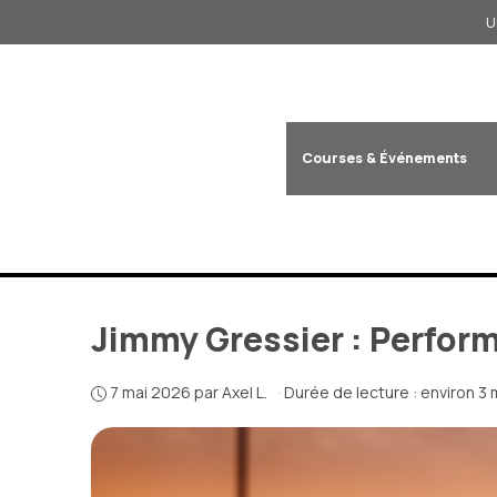
Aller
U
au
contenu
Courses & Événements
Jimmy Gressier : Perfor
7 mai 2026
par
Axel L.
·
Durée de lecture : environ 3