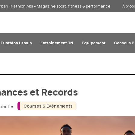
rban Triathlon Albi – Magazine sport, fitness & performance
À prop
Triathlon Urbain
Entraînement Tri
Équipement
Conseils 
mances et Records
Courses & Événements
 minutes