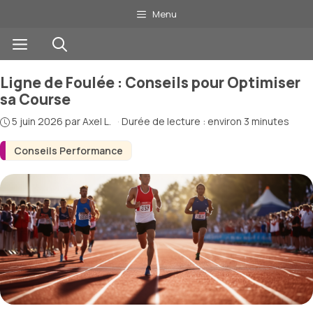
Aller
Menu
au
Menu
contenu
Ligne de Foulée : Conseils pour Optimiser
sa Course
5 juin 2026
par
Axel L.
·
Durée de lecture : environ 3 minutes
Conseils Performance