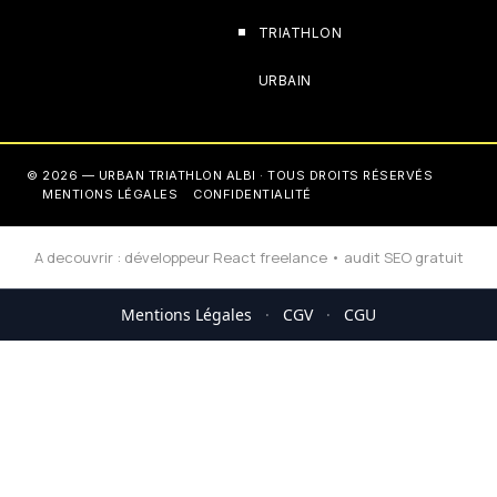
TRIATHLON
URBAIN
© 2026 — URBAN TRIATHLON ALBI · TOUS DROITS RÉSERVÉS
MENTIONS LÉGALES
CONFIDENTIALITÉ
A decouvrir :
développeur React freelance
•
audit SEO gratuit
Mentions Légales
·
CGV
·
CGU