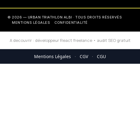
© 2026 — URBAN TRIATHLON ALBI · TOUS DROITS RÉSERVÉS
MENTIONS LÉGALES
CONFIDENTIALITÉ
A decouvrir :
développeur React freelance
•
audit SEO gratuit
Mentions Légales
·
CGV
·
CGU