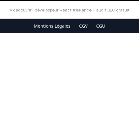
A decouvrir :
développeur React freelance
•
audit SEO gratuit
Mentions Légales
·
CGV
·
CGU