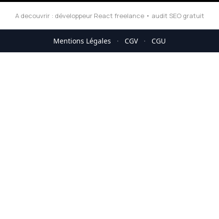
A decouvrir :
développeur React freelance
•
audit SEO gratuit
Mentions Légales
·
CGV
·
CGU