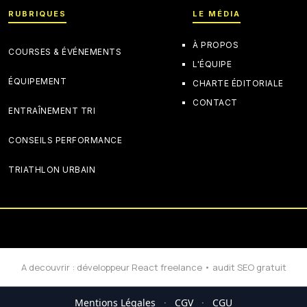
RUBRIQUES
LE MÉDIA
À PROPOS
COURSES & ÉVÉNEMENTS
L'ÉQUIPE
ÉQUIPEMENT
CHARTE ÉDITORIALE
CONTACT
ENTRAÎNEMENT TRI
CONSEILS PERFORMANCE
TRIATHLON URBAIN
A decouvrir :
développeur React freelance
•
audit SEO gratuit
Mentions Légales
·
CGV
·
CGU