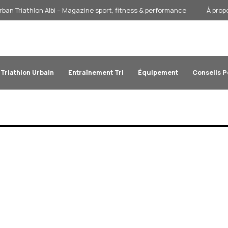
rban Triathlon Albi – Magazine sport, fitness & performance
À prop
Triathlon Urbain
Entraînement Tri
Équipement
Conseils 