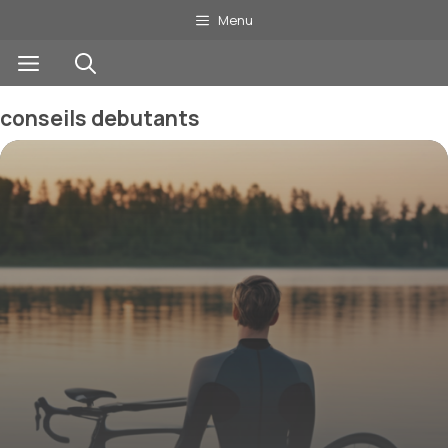
Aller
Menu
au
Menu
contenu
conseils debutants