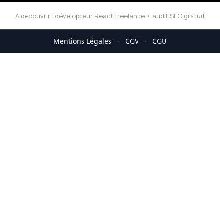
A decouvrir :
développeur React freelance
•
audit SEO gratuit
Mentions Légales
·
CGV
·
CGU