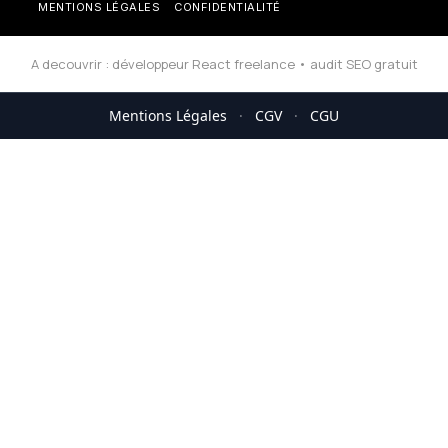
MENTIONS LÉGALES
CONFIDENTIALITÉ
A decouvrir :
développeur React freelance
•
audit SEO gratuit
Mentions Légales
·
CGV
·
CGU