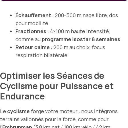
Échauffement
: 200-500 m nage libre, dos
pour mobilité.
Fractionnés
: 4×100 m haute intensité,
comme au
programme Isostar 8 semaines
.
Retour calme
: 200 m au choix, focus
respiration bilatérale.
Optimiser les Séances de
Cyclisme pour Puissance et
Endurance
Le
cyclisme
forge votre moteur : nous intégrons
terrains vallonnés pour la force, comme pour
l’
Embrunman
(3,8 km nat / 180 km vélo / 42 km