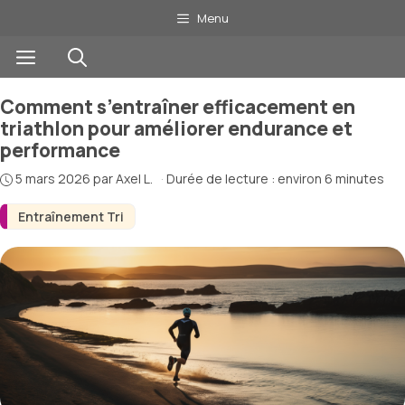
Aller
Menu
au
Menu
contenu
Comment s’entraîner efficacement en
triathlon pour améliorer endurance et
performance
5 mars 2026
par
Axel L.
·
Durée de lecture : environ 6 minutes
Entraînement Tri