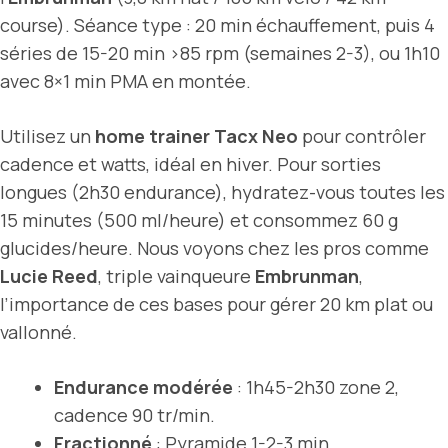
course). Séance type : 20 min échauffement, puis 4
séries de 15-20 min >85 rpm (semaines 2-3), ou 1h10
avec 8×1 min PMA en montée.
Utilisez un
home trainer Tacx Neo
pour contrôler
cadence et watts, idéal en hiver. Pour sorties
longues (2h30 endurance), hydratez-vous toutes les
15 minutes (500 ml/heure) et consommez 60 g
glucides/heure. Nous voyons chez les pros comme
Lucie Reed
, triple vainqueure
Embrunman
,
l’importance de ces bases pour gérer 20 km plat ou
vallonné.
Endurance modérée
: 1h45-2h30 zone 2,
cadence 90 tr/min.
Fractionné
: Pyramide 1-2-3 min