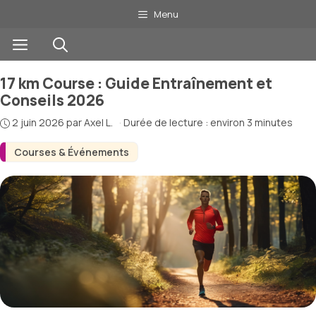
Aller
Menu
au
Menu
contenu
17 km Course : Guide Entraînement et
Conseils 2026
2 juin 2026
par
Axel L.
·
Durée de lecture : environ 3 minutes
Courses & Événements