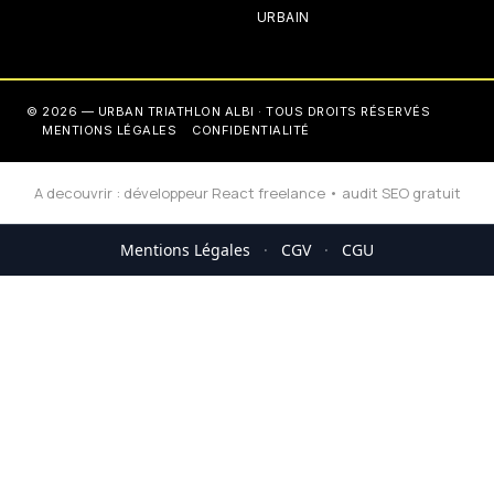
URBAIN
© 2026 — URBAN TRIATHLON ALBI · TOUS DROITS RÉSERVÉS
MENTIONS LÉGALES
CONFIDENTIALITÉ
A decouvrir :
développeur React freelance
•
audit SEO gratuit
Mentions Légales
·
CGV
·
CGU