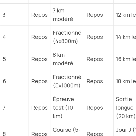
7 km
3
Repos
Repos
12 km l
modéré
Fractionné
4
Repos
Repos
14 km l
(4x800m)
8 km
5
Repos
Repos
16 km l
modéré
Fractionné
6
Repos
Repos
18 km l
(5x1000m)
Épreuve
Sortie
7
Repos
test (10
Repos
longue
km)
(20 km)
Course (5-
Jour J (
8
Repos
Repos