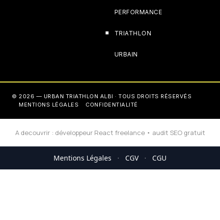
PERFORMANCE
TRIATHLON
URBAIN
© 2026 — URBAN TRIATHLON ALBI · TOUS DROITS RÉSERVÉS
MENTIONS LÉGALES
CONFIDENTIALITÉ
A decouvrir :
développeur React freelance
•
audit SEO gratuit
Mentions Légales
·
CGV
·
CGU