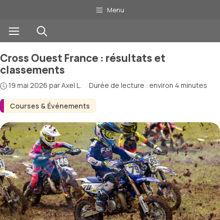
Aller
Menu
au
Menu
contenu
Cross Ouest France : résultats et
classements
19 mai 2026
par
Axel L.
·
Durée de lecture : environ 4 minutes
Courses & Événements