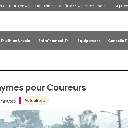
rban Triathlon Albi – Magazine sport, fitness & performance
À prop
Triathlon Urbain
Entraînement Tri
Équipement
Conseils 
onymes pour Coureurs
Actualités
4 minutes